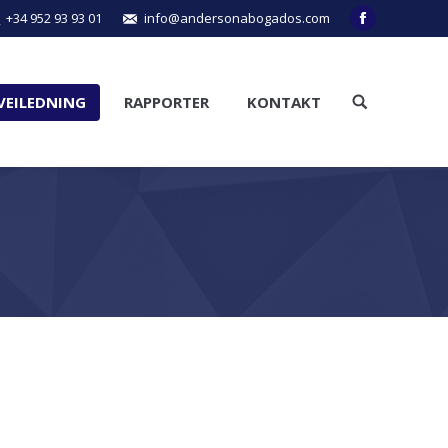
+34 952 93 93 01
info@andersonabogados.com
Facebook
VEILEDNING
RAPPORTER
KONTAKT
Search: