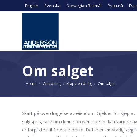
English
Svenska
Norwegian Bokmål
Русский
Esp
Om salget
You are here:
Home
Veiledning
Kjøpe en bolig
Om salget
Skatt på overdragelse av eiendom: Gjelder for kjøp av 
salgspris, selv om denne prosentsatsen kan variere av
er forpliktet til å betale dette. Dette er en statlig avg