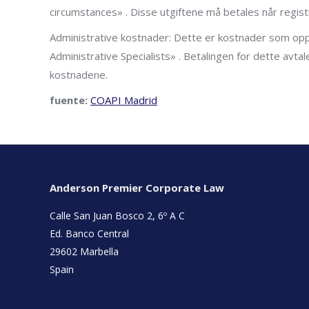
circumstances» . Disse utgiftene må betales når regist
Administrative kostnader: Dette er kostnader som opps
Administrative Specialists» . Betalingen for dette avta
kostnadene.
fuente:
COAPI Madrid
Anderson Premier Corporate Law
Calle San Juan Bosco 2, 6º A C
Ed. Banco Central
29602 Marbella
Spain