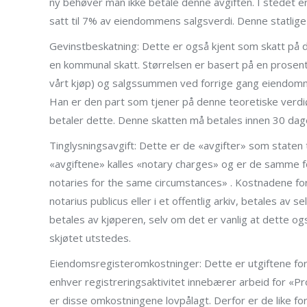
ny behøver man ikke betale denne avgiften. I stedet e
satt til 7% av eiendommens salgsverdi. Denne statlige
Gevinstbeskatning: Dette er også kjent som skatt på 
en kommunal skatt. Størrelsen er basert på en prosen
vårt kjøp) og salgssummen ved forrige gang eiendomme
Han er den part som tjener på denne teoretiske verdiø
betaler dette. Denne skatten må betales innen 30 dage
Tinglysningsavgift: Dette er de «avgifter» som staten 
«avgiftene» kalles «notary charges» og er de samme for
notaries for the same circumstances» . Kostnadene for 
notarius publicus eller i et offentlig arkiv, betales av 
betales av kjøperen, selv om det er vanlig at dette o
skjøtet utstedes.
Eiendomsregisteromkostninger: Dette er utgiftene for
enhver registreringsaktivitet innebærer arbeid for «
er disse omkostningene lovpålagt. Derfor er de like for