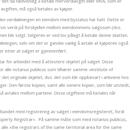
r det da nødvendig å betale merverdiavgift eller MVA, som er
 avgiften, må også betales av kjøper.
den verdiøkningen en eiendom med bystatus har hatt. Dette er
tvis verdi på forskjellen mellom eiendommens salgssum (dvs.
n ble solgt. Selgeren er ved lov pålagt å betale denne skatten.
kningen, selv om det er ganske vanlig å avtale at kjøperen også
r etter at salget er gjennomført.
tar for arbeidet med å attestere skjøtet på salget. Disse
 alle notarius publicus som tilhører samme «institute of
det originale skjøtet, dvs. det som blir oppbevart i arkivene hos
selger. Den første kopien, samt alle senere kopier, som blir utstedt,
gså avtales mellom partene. Disse utgiftene må betales når
bundet med registrering av salget i eiendomsregisteret, fordi
Property Registrar» . På samme måte som med notarius publicus,
 alle «the registrars of the same territorial area for the same