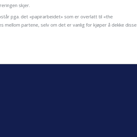
reringen skjer.
tår pga. det «papirarbeidet» som er overlatt til «the
les mellom partene, selv om det er vanlig for kjøper å dekke disse